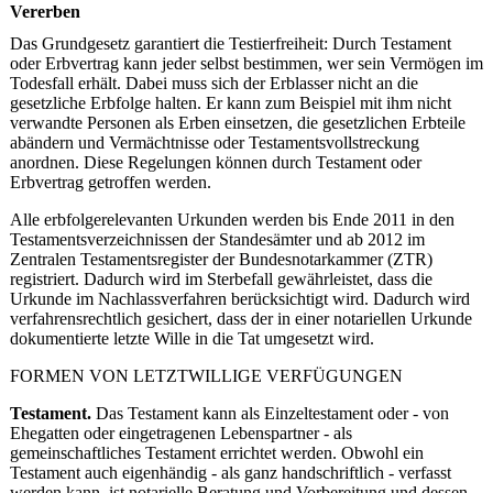
Vererben
Das Grundgesetz garantiert die Testierfreiheit: Durch Testament
oder Erbvertrag kann jeder selbst bestimmen, wer sein Vermögen im
Todesfall erhält. Dabei muss sich der Erblasser nicht an die
gesetzliche Erbfolge halten. Er kann zum Beispiel mit ihm nicht
verwandte Personen als Erben einsetzen, die gesetzlichen Erbteile
abändern und Vermächtnisse oder Testamentsvollstreckung
anordnen. Diese Regelungen können durch Testament oder
Erbvertrag getroffen werden.
Alle erbfolgerelevanten Urkunden werden bis Ende 2011 in den
Testamentsverzeichnissen der Standesämter und ab 2012 im
Zentralen Testamentsregister der Bundesnotarkammer (ZTR)
registriert. Dadurch wird im Sterbefall gewährleistet, dass die
Urkunde im Nachlassverfahren berücksichtigt wird. Dadurch wird
verfahrensrechtlich gesichert, dass der in einer notariellen Urkunde
dokumentierte letzte Wille in die Tat umgesetzt wird.
FORMEN VON LETZTWILLIGE VERFÜGUNGEN
Testament.
Das Testament kann als Einzeltestament oder - von
Ehegatten oder eingetragenen Lebenspartner - als
gemeinschaftliches Testament errichtet werden. Obwohl ein
Testament auch eigenhändig - als ganz handschriftlich - verfasst
werden kann, ist notarielle Beratung und Vorbereitung und dessen