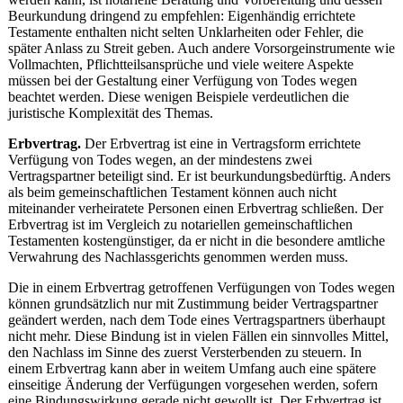
Beurkundung dringend zu empfehlen: Eigenhändig errichtete
Testamente enthalten nicht selten Unklarheiten oder Fehler, die
später Anlass zu Streit geben. Auch andere Vorsorgeinstrumente wie
Vollmachten, Pflichtteilsansprüche und viele weitere Aspekte
müssen bei der Gestaltung einer Verfügung von Todes wegen
beachtet werden. Diese wenigen Beispiele verdeutlichen die
juristische Komplexität des Themas.
Erbvertrag.
Der Erbvertrag ist eine in Vertragsform errichtete
Verfügung von Todes wegen, an der mindestens zwei
Vertragspartner beteiligt sind. Er ist beurkundungsbedürftig. Anders
als beim gemeinschaftlichen Testament können auch nicht
miteinander verheiratete Personen einen Erbvertrag schließen. Der
Erbvertrag ist im Vergleich zu notariellen gemeinschaftlichen
Testamenten kostengünstiger, da er nicht in die besondere amtliche
Verwahrung des Nachlassgerichts genommen werden muss.
Die in einem Erbvertrag getroffenen Verfügungen von Todes wegen
können grundsätzlich nur mit Zustimmung beider Vertragspartner
geändert werden, nach dem Tode eines Vertragspartners überhaupt
nicht mehr. Diese Bindung ist in vielen Fällen ein sinnvolles Mittel,
den Nachlass im Sinne des zuerst Versterbenden zu steuern. In
einem Erbvertrag kann aber in weitem Umfang auch eine spätere
einseitige Änderung der Verfügungen vorgesehen werden, sofern
eine Bindungswirkung gerade nicht gewollt ist. Der Erbvertrag ist