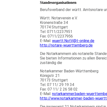
Standesorganisationen
Berufsverband der württ. Amtsnotare un
Württ. Notarverein e.V.
Kronenstraße 34
70174 Stuttgart
Tel: 0711/2237951
Fax: 0711/2237956
E-Mail:
wuertt.NotV@t-online.de
http://notare-wuerttemberg.de
Die Notarkammern als notarielle Stande
Sie bieten Informationen zu allen Bereic
zuständig die
Notarkammer Baden-Württemberg
Königstr. 21
70173 Stuttgart
Tel. 07 11/ 29 19 34
Fax: 07 11/ 2 26 58 02
E-Mail:
notarkammer.baden-wuerttembe
http://www.notarkammer-baden-wuert
Die insgesamt 21 Notarkammern sind i