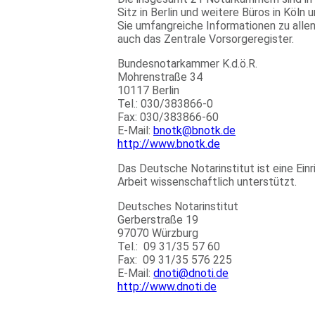
Sitz in Berlin und weitere Büros in Kö
Sie umfangreiche Informationen zu alle
auch das Zentrale Vorsorgeregister.
Bundesnotarkammer K.d.ö.R.
Mohrenstraße 34
10117 Berlin
Tel.: 030/383866-0
Fax: 030/383866-60
E-Mail:
bnotk@bnotk.de
http://www.bnotk.de
Das Deutsche Notarinstitut ist eine Ein
Arbeit wissenschaftlich unterstützt.
Deutsches Notarinstitut
Gerberstraße 19
97070 Würzburg
Tel.: 09 31/35 57 60
Fax: 09 31/35 576 225
E-Mail:
dnoti@dnoti.de
http://www.dnoti.de