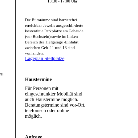
13:30 - 17:00 Uhr
Die Büroräume sind barrierefrei
erreichbar. Jeweils ausgeschil-derte
kostenfreie Parkplätze am Gebäude
(vor Bechstein) sowie im linken
Bereich der Tiefgarage -Einfahrt
zwischen Geb. 11 und 13 sind
vorhanden.
Lageplan Stellplätze
en
Haustermine
Für Personen mit
eingeschränkter Mobiliät sind
auch Haustermine möglich.
Beratungstermine sind vor-Ort,
telefonisch oder online
möglich.
Anfrage